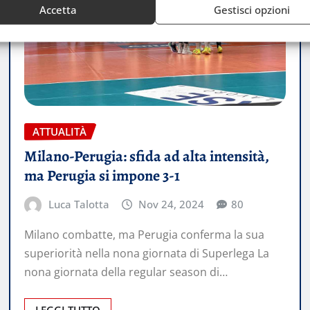
Accetta
Gestisci opzioni
ATTUALITÀ
Milano-Perugia: sfida ad alta intensità,
ma Perugia si impone 3-1
Luca Talotta
Nov 24, 2024
80
Milano combatte, ma Perugia conferma la sua
superiorità nella nona giornata di Superlega La
nona giornata della regular season di…
LEGGI TUTTO