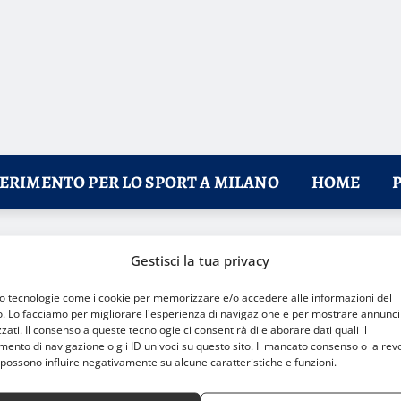
FERIMENTO PER LO SPORT A MILANO
HOME
Perugia vince e rimane ancora capolista
Gestisci la tua privacy
mo tecnologie come i cookie per memorizzare e/o accedere alle informazioni del
o. Lo facciamo per migliorare l'esperienza di navigazione e per mostrare annunci
zati. Il consenso a queste tecnologie ci consentirà di elaborare dati quali il
nto di navigazione o gli ID univoci su questo sito. Il mancato consenso o la rev
possono influire negativamente su alcune caratteristiche e funzioni.