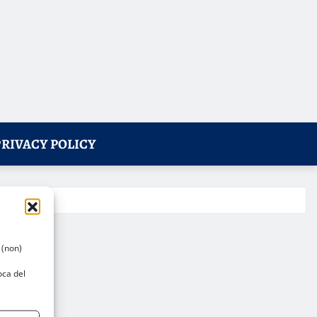
PRIVACY POLICY
 (non)
oca del