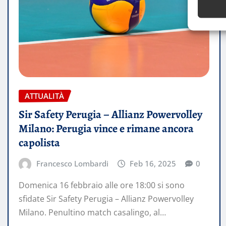
ATTUALITÀ
Sir Safety Perugia – Allianz Powervolley
Milano: Perugia vince e rimane ancora
capolista
Francesco Lombardi
Feb 16, 2025
0
Domenica 16 febbraio alle ore 18:00 si sono
sfidate Sir Safety Perugia – Allianz Powervolley
Milano. Penultino match casalingo, al…