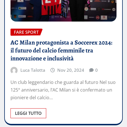
FARE SPORT
AC Milan protagonista a Soccerex 2024:
il futuro del calcio femminile tra
innovazione e inclusività
Luca Talotta
Nov 20, 2024
0
Un club leggendario che guarda al futuro Nel suo
125° anniversario, l’AC Milan si è confermato un
pioniere del calcio…
LEGGI TUTTO