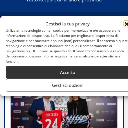
Gestisci la tua privacy
Utilizziamo tecnologie come i cookie per memorizzare e/o accedere alle
informazioni del dispositivo. Lo facciamo per migliorare l'esperienza di
navigazione e per mostrare annunci (non) personalizzati. Il consenso a quest
tecnologie ci consentirà di elaborare dati quali il comportamento di
Home
navigazione o gli ID univoci su questo sito. Il mancato consenso o la revoca
AC Milan protagonista a Soccerex 2024: il futuro
del consenso possono influire negativamente su alcune caratteristiche e
del calcio femminile tra innovazione e inclusività
funzioni.
Accetta
Gestisci opzioni