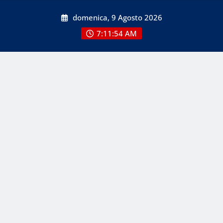
Skip
domenica, 9 Agosto 2026
to
content
7:11:54 AM