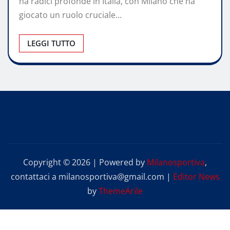
ha radici profonde in Italia, con Milano che ha
giocato un ruolo cruciale…
LEGGI TUTTO
Copyright © 2026 | Powered by
Milanosportiva
,
contattaci a milanosportiva@gmail.com
|
Editor News
by
ThemeArile