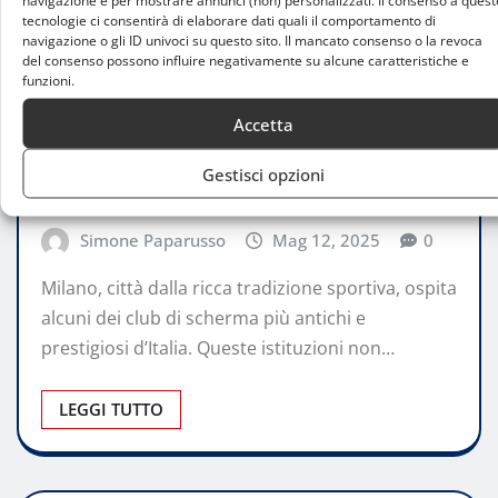
navigazione e per mostrare annunci (non) personalizzati. Il consenso a quest
tecnologie ci consentirà di elaborare dati quali il comportamento di
navigazione o gli ID univoci su questo sito. Il mancato consenso o la revoca
del consenso possono influire negativamente su alcune caratteristiche e
funzioni.
STORIE
Accetta
I club storici di scherma a Milano: un
Gestisci opzioni
patrimonio di tradizione e successi
Simone Paparusso
Mag 12, 2025
0
Milano, città dalla ricca tradizione sportiva, ospita
alcuni dei club di scherma più antichi e
prestigiosi d’Italia. Queste istituzioni non…
LEGGI TUTTO