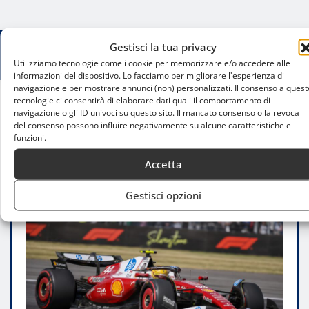
Gestisci la tua privacy
Utilizziamo tecnologie come i cookie per memorizzare e/o accedere alle
informazioni del dispositivo. Lo facciamo per migliorare l'esperienza di
navigazione e per mostrare annunci (non) personalizzati. Il consenso a quest
tecnologie ci consentirà di elaborare dati quali il comportamento di
navigazione o gli ID univoci su questo sito. Il mancato consenso o la revoca
Home
del consenso possono influire negativamente su alcune caratteristiche e
Hamilton in pole Sprint a Silverstone: Ferrari
funzioni.
davanti ad Antonelli
Accetta
Gestisci opzioni