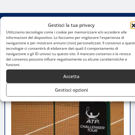
Gestisci la tua privacy
Utilizziamo tecnologie come i cookie per memorizzare e/o accedere alle
informazioni del dispositivo. Lo facciamo per migliorare l'esperienza di
navigazione e per mostrare annunci (non) personalizzati. Il consenso a quest
tecnologie ci consentirà di elaborare dati quali il comportamento di
Home
navigazione o gli ID univoci su questo sito. Il mancato consenso o la revoca
Aspria Tennis Cup 2026 a Milano: Cecchinato guida
del consenso possono influire negativamente su alcune caratteristiche e
il grande tennis sulla terra rossa
funzioni.
Accetta
Gestisci opzioni