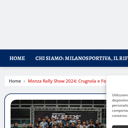
HOME
CHI SIAMO: MILANOSPORTIVA, IL RI
Home
Monza Rally Show 2024: Crugnola e Fourmaux prot
Utilizzia
dispositiv
personaliz
comportame
consenso 