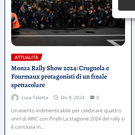
ATTUALITÀ
Monza Rally Show 2024: Crugnola e
Fourmaux protagonisti di un finale
spettacolare
Luca Talotta
Dic 9, 2024
0
Un evento indimenticabile per celebrare quattro
anni di WRC con Pirelli La stagione 2024 del rally si
è conclusa in…