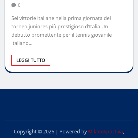
0
Sei vittorie italiane nella prima giornata del
torneo juniores più prestigioso d’Italia Un
debutto promettente per il tennis giovanile
italiano…
LEGGI TUTTO
Copyright © 2026 | Powered by
Milanosportiva
,