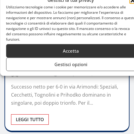
Utilizziamo tecnologie come i cookie per memorizzare e/o accedere alle
informazioni del dispositivo. Lo facciamo per migliorare l'esperienza di
navigazione e per mostrare annunci (non) personalizzati. Il consenso a quest
tecnologie ci consentirà di elaborare dati quali il comportamento di
navigazione o gli ID univoci su questo sito. Il mancato consenso o la revoca
ATTUALITÀ
del consenso possono influire negativamente su alcune caratteristiche e
funzioni.
Serie A2, il Tc Milano travolge Colle degli
Accetta
Dei e conquista la salvezza con un turno
d’anticipo
Gestisci opzioni
Luca Talotta
Nov 3, 2025
0
Successo netto per 6-0 in via Arimondi: Speziali,
Cecchetti, Tognolini e Prihodko dominano in
singolare, poi doppio trionfo. Per il…
LEGGI TUTTO