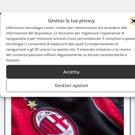
Gestisci la tua privacy
Utilizziamo tecnologie come i cookie per memorizzare e/o accedere alle
informazioni del dispositivo. Lo facciamo per migliorare l'esperienza di
navigazione e per mostrare annunci (non) personalizzati. Il consenso a quest
tecnologie ci consentirà di elaborare dati quali il comportamento di
navigazione o gli ID univoci su questo sito. Il mancato consenso o la revoca
Home
del consenso possono influire negativamente su alcune caratteristiche e
Milan, Ricci al centro del progetto di Tare:
funzioni.
strategia e scenari
Accetta
Gestisci opzioni