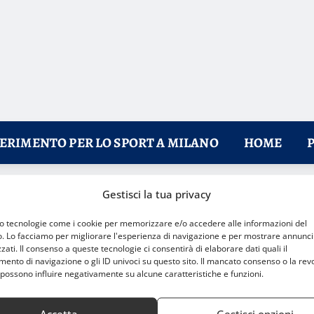
FERIMENTO PER LO SPORT A MILANO
HOME
Gestisci la tua privacy
nali per la vela del futuro
mo tecnologie come i cookie per memorizzare e/o accedere alle informazioni del
o. Lo facciamo per migliorare l'esperienza di navigazione e per mostrare annunci
zati. Il consenso a queste tecnologie ci consentirà di elaborare dati quali il
nto di navigazione o gli ID univoci su questo sito. Il mancato consenso o la rev
possono influire negativamente su alcune caratteristiche e funzioni.
Accetta
Gestisci opzioni