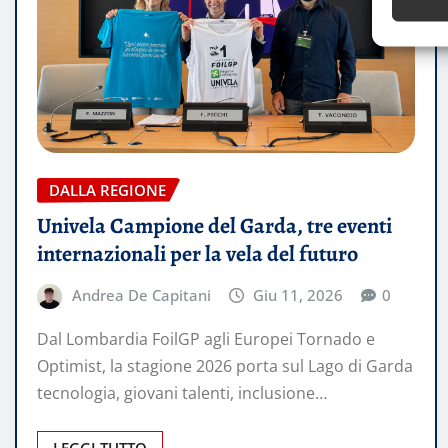
DALLA REGIONE
Univela Campione del Garda, tre eventi
internazionali per la vela del futuro
Andrea De Capitani
Giu 11, 2026
0
Dal Lombardia FoilGP agli Europei Tornado e
Optimist, la stagione 2026 porta sul Lago di Garda
tecnologia, giovani talenti, inclusione…
LEGGI TUTTO