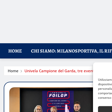
HOME
CHI SIAMO: MILANOSPORTIVA, IL RI
Home
Univela Campione del Garda, tre eventi internazio
Utilizzia
dispositiv
personaliz
comportame
consenso 