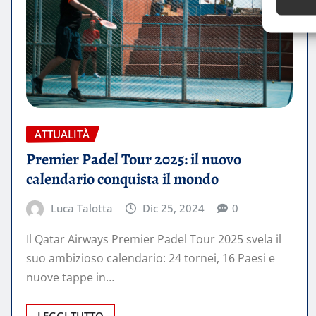
ATTUALITÀ
Premier Padel Tour 2025: il nuovo
calendario conquista il mondo
Luca Talotta
Dic 25, 2024
0
Il Qatar Airways Premier Padel Tour 2025 svela il
suo ambizioso calendario: 24 tornei, 16 Paesi e
nuove tappe in…
LEGGI TUTTO