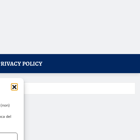
PRIVACY POLICY
 (non)
oca del