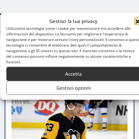
Gestisci la tua privacy
Utilizziamo tecnologie come i cookie per memorizzare e/o accedere alle
informazioni del dispositivo. Lo facciamo per migliorare l'esperienza di
navigazione e per mostrare annunci (non) personalizzati. Il consenso a quest
tecnologie ci consentirà di elaborare dati quali il comportamento di
navigazione o gli ID univoci su questo sito. Il mancato consenso o la revoca
Home
del consenso possono influire negativamente su alcune caratteristiche e
Greg McKegg al Milano Hockey Club, colpo da NHL
funzioni.
per l’attacco rossoblù
Accetta
Gestisci opzioni