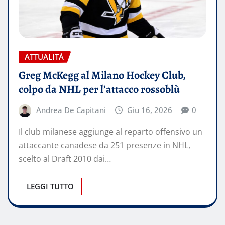
ATTUALITÀ
Greg McKegg al Milano Hockey Club,
colpo da NHL per l’attacco rossoblù
Andrea De Capitani
Giu 16, 2026
0
Il club milanese aggiunge al reparto offensivo un
attaccante canadese da 251 presenze in NHL,
scelto al Draft 2010 dai…
LEGGI TUTTO