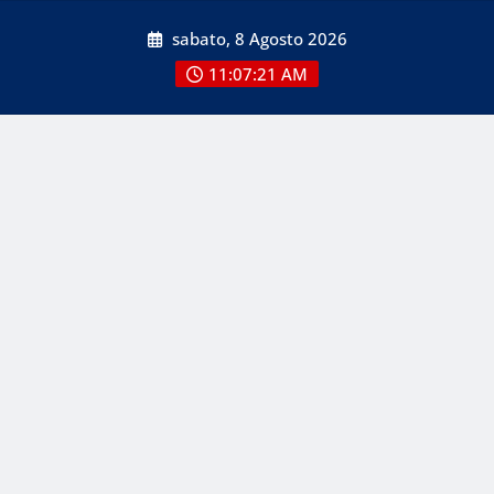
Skip
sabato, 8 Agosto 2026
to
content
11:07:22 AM