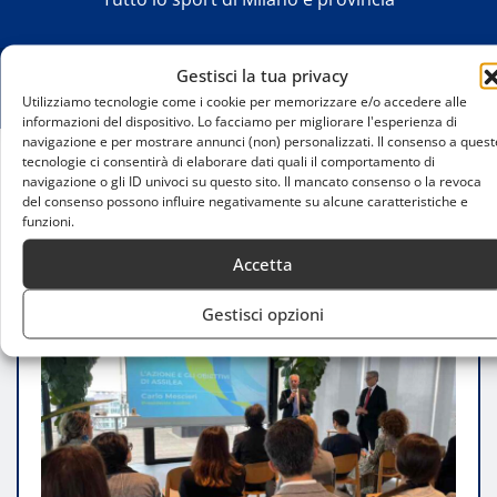
Gestisci la tua privacy
Utilizziamo tecnologie come i cookie per memorizzare e/o accedere alle
informazioni del dispositivo. Lo facciamo per migliorare l'esperienza di
navigazione e per mostrare annunci (non) personalizzati. Il consenso a quest
tecnologie ci consentirà di elaborare dati quali il comportamento di
navigazione o gli ID univoci su questo sito. Il mancato consenso o la revoca
Home
del consenso possono influire negativamente su alcune caratteristiche e
Leasing auto: evoluzione, sostenibilità e sfide
funzioni.
future al Salone del Leasing 2024
Accetta
Gestisci opzioni