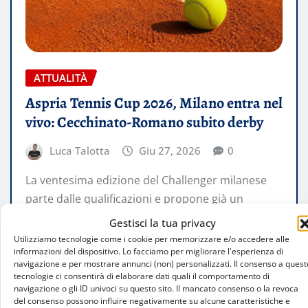
ATTUALITÀ
Aspria Tennis Cup 2026, Milano entra nel
vivo: Cecchinato-Romano subito derby
Luca Talotta
Giu 27, 2026
0
La ventesima edizione del Challenger milanese
parte dalle qualificazioni e propone già un
tabellone principale di alto profilo: Comesana
Gestisci la tua privacy
guida…
Utilizziamo tecnologie come i cookie per memorizzare e/o accedere alle
informazioni del dispositivo. Lo facciamo per migliorare l'esperienza di
navigazione e per mostrare annunci (non) personalizzati. Il consenso a quest
LEGGI TUTTO
tecnologie ci consentirà di elaborare dati quali il comportamento di
navigazione o gli ID univoci su questo sito. Il mancato consenso o la revoca
del consenso possono influire negativamente su alcune caratteristiche e