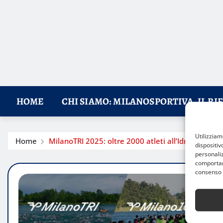
HOME
CHI SIAMO: MILANOSPORTIVA, IL RI
Utilizzia
Home
MilanoTRI 2025: oltre 2000 atleti all’Idroscalo pe
dispositiv
personaliz
comportame
consenso 