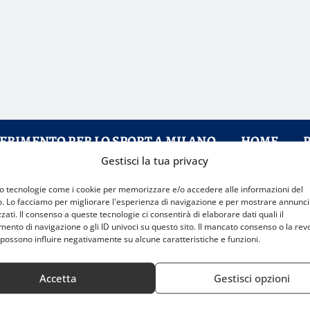
FERIMENTO PER LO SPORT A MILANO
HOME
Gestisci la tua privacy
mo tecnologie come i cookie per memorizzare e/o accedere alle informazioni del
r una giornata di sport e spettacolo
o. Lo facciamo per migliorare l'esperienza di navigazione e per mostrare annunci
zati. Il consenso a queste tecnologie ci consentirà di elaborare dati quali il
nto di navigazione o gli ID univoci su questo sito. Il mancato consenso o la rev
possono influire negativamente su alcune caratteristiche e funzioni.
Accetta
Gestisci opzioni