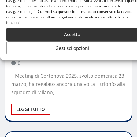
navigazione e per mostrare annunci (non) personalizzati. Il consenso a quest
tecnologie ci consentirà di elaborare dati quali il comportamento di
navigazione o gli ID univoci su questo sito. Il mancato consenso o la revoca
del consenso possono influire negativamente su alcune caratteristiche e
ATTUALITÀ
funzioni.
Meeting di Cortenova 2025: Milano
Accetta
trionfa alla 27esima edizione
Gestisci opzioni
Claudia Princess Ferrarini
Mar 24, 2025
0
Il Meeting di Cortenova 2025, svolto domenica 23
marzo, ha regalato ancora una volta il trionfo alla
squadra di Milano,…
LEGGI TUTTO