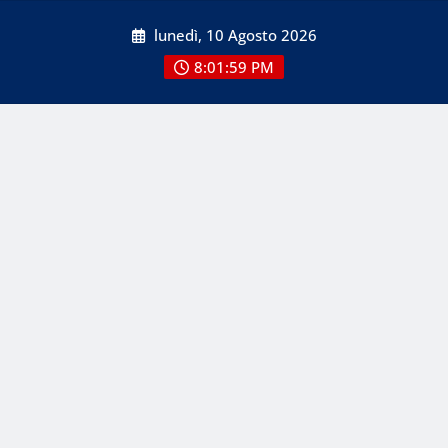
Skip
lunedì, 10 Agosto 2026
to
content
8:01:59 PM