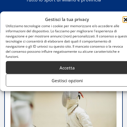
Gestisci la tua privacy
Utilizziamo tecnologie come i cookie per memorizzare e/o accedere alle
informazioni del dispositivo. Lo facciamo per migliorare l'esperienza di
navigazione e per mostrare annunci (non) personalizzati. Il consenso a quest
tecnologie ci consentirà di elaborare dati quali il comportamento di
navigazione o gli ID univoci su questo sito. Il mancato consenso o la revoca
Home
del consenso possono influire negativamente su alcune caratteristiche e
Il tempo dello sport: salute, crescita e oltre
funzioni.
l’agonismo con Matteo Tagliariol
Accetta
Gestisci opzioni