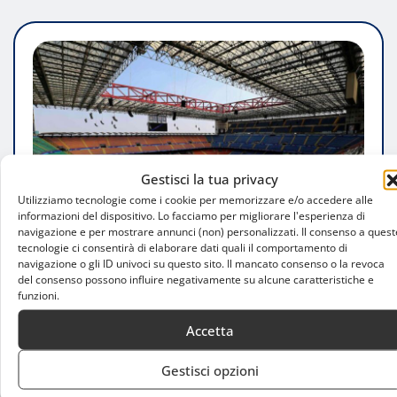
Gestisci la tua privacy
Utilizziamo tecnologie come i cookie per memorizzare e/o accedere alle
informazioni del dispositivo. Lo facciamo per migliorare l'esperienza di
navigazione e per mostrare annunci (non) personalizzati. Il consenso a quest
tecnologie ci consentirà di elaborare dati quali il comportamento di
navigazione o gli ID univoci su questo sito. Il mancato consenso o la revoca
del consenso possono influire negativamente su alcune caratteristiche e
CONSIGLI
funzioni.
Milan-Fiorentina del 5 aprile: biglietti,
Accetta
promozioni e info per San Siro
Gestisci opzioni
Andrea De Capitani
Mar 22, 2025
0