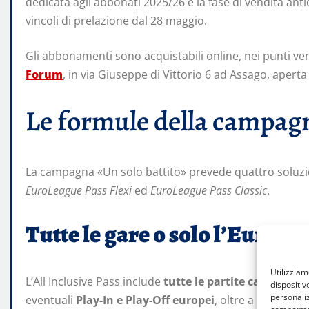
dedicata agli abbonati 2025/26 e la fase di vendita antic
vincoli di prelazione dal 28 maggio.
Gli abbonamenti sono acquistabili online, nei punti ven
Forum
, in via Giuseppe di Vittorio 6 ad Assago, aperta 
Le formule della campag
La campagna «Un solo battito» prevede quattro soluzi
EuroLeague Pass Flexi
ed
EuroLeague Pass Classic
.
Tutte le gare o solo l’EuroL
Utilizzia
L’All Inclusive Pass include
tutte le partite casalinghe
dispositiv
personaliz
eventuali
Play-In e Play-Off europei
, oltre a Play-Off 