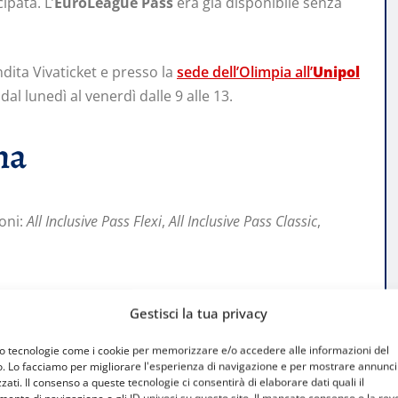
ipata. L’
EuroLeague Pass
era già disponibile senza
dita Vivaticket e presso la
sede dell’Olimpia all’
Unipol
dal lunedì al venerdì dalle 9 alle 13.
na
oni:
All Inclusive Pass Flexi
,
All Inclusive Pass Classic
,
eague
Gestisci la tua privacy
mo tecnologie come i cookie per memorizzare e/o accedere alle informazioni del
dell’
Olimpia Milano
in
LBA
ed
EuroLeague
, compresi
o. Lo facciamo per migliorare l'esperienza di navigazione e per mostrare annunci
zati. Il consenso a queste tecnologie ci consentirà di elaborare dati quali il
e Finals del campionato italiano.