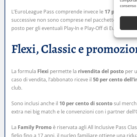
comportame
consenso 
L’EuroLeague Pass comprende invece le
17 partite in
successive non sono comprese nel pacchetto, ma l’ab
posto per gli eventuali Play-In e Play-Off di EuroLeague,
Flexi, Classic e promozio
La formula
Flexi
permette la
rivendita del posto
per u
caso di vendita, l’abbonato riceve il
50 per cento dell’
club.
Sono inclusi anche il
10 per cento di sconto
sul merchan
extra nei big match e le convenzioni con i partner dell’
La
Family Promo
è riservata agli All Inclusive Pass C
figlio fino a 17 anni, il nucleo familiare ottiene una ridu