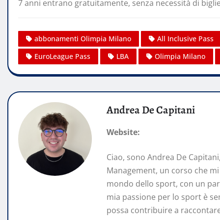
7 anni entrano gratuitamente, senza necessità di bigli
abbonamenti Olimpia Milano
All Inclusive Pass
EuroLeague Pass
LBA
Olimpia Milano
Andrea De Capitani
Website:
Ciao, sono Andrea De Capitani
Management, un corso che mi st
mondo dello sport, con un part
mia passione per lo sport è se
possa contribuire a raccontare 