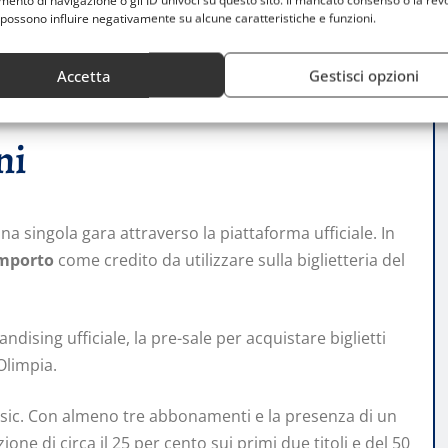
nto di navigazione o gli ID univoci su questo sito. Il mancato consenso o la rev
possono influire negativamente su alcune caratteristiche e funzioni.
terne della regular season
di EuroLeague. Le gare
bonato mantiene il
diritto di prelazione
sul proprio
Accetta
Gestisci opzioni
 oltre che per Play-Off e Finals di LBA.
ni
na singola gara attraverso la piattaforma ufficiale. In
importo
come credito da utilizzare sulla biglietteria del
dising ufficiale, la pre-sale per acquistare biglietti
Olimpia.
lassic. Con almeno tre abbonamenti e la presenza di un
zione di circa il 25 per cento sui primi due titoli e del 50