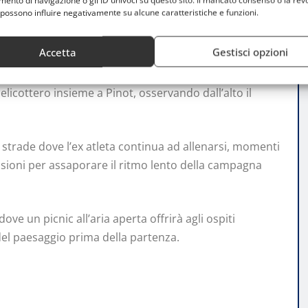
nto di navigazione o gli ID univoci su questo sito. Il mancato consenso o la rev
ti di ciclismo. Dopo una visita privata della proprietà,
possono influire negativamente su alcune caratteristiche e funzioni.
ampione in un’atmosfera informale e conviviale.
Accetta
Gestisci opzioni
a nel Tour de France. Gli ospiti avranno accesso al
ciale e vivranno uno dei momenti più spettacolari
elicottero insieme a Pinot, osservando dall’alto il
strade dove l’ex atleta continua ad allenarsi, momenti
casioni per assaporare il ritmo lento della campagna
ove un picnic all’aria aperta offrirà agli ospiti
del paesaggio prima della partenza.