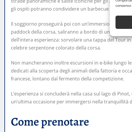
comportame
strade panoramiche e salite iconiche per gli appassiona
consenso 
gli ospiti potranno condividere un barbecue con l’ex c
Il soggiorno proseguirà poi con un’immersione esclusiv
paddock della corsa, saliranno a bordo di un’auto uffi
dell’intera esperienza: sorvolare una tappa del Tour in 
celebre serpentone colorato della corsa.
Non mancheranno inoltre escursioni in e-bike lungo le 
dedicati alla scoperta degli animali della fattoria e oc
francese, lontano dal fermento della competizione.
L’esperienza si concluderà nella casa sul lago di Pinot, d
un’ultima occasione per immergersi nella tranquillità 
Come prenotare