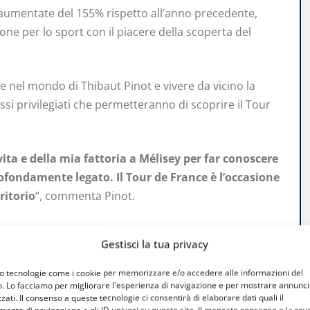
 aumentate del 155% rispetto all’anno precedente,
ne per lo sport con il piacere della scoperta del
are nel mondo di Thibaut Pinot e vivere da vicino la
si privilegiati che permetteranno di scoprire il Tour
ita e della mia fattoria a Mélisey per far conoscere
rofondamente legato. Il Tour de France è l’occasione
ritorio
“, commenta Pinot.
iù autentica
Gestisci la tua privacy
mo tecnologie come i cookie per memorizzare e/o accedere alle informazioni del
o. Lo facciamo per migliorare l'esperienza di navigazione e per mostrare annunci
rsa nei paesaggi dell’Alta Saona, tra piccoli villaggi,
zati. Il consenso a queste tecnologie ci consentirà di elaborare dati quali il