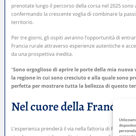
prenotate lungo il percorso della corsa nel 2025 sono
confermando la crescente voglia di combinare la passio
territorio.
Per tre giorni, gli ospiti avranno l’opportunità di entr
Francia rurale attraverso esperienze autentiche e acces
da una prospettiva inedita.
“
Sono orgoglioso di aprire le porte della mia nuova v
la regione in cui sono cresciuto e alla quale sono p
perfetta per mostrare tutta la bellezza di questo ter
Nel cuore della Francia p
Utilizzia
dispositiv
L’esperienza prenderà il via nella fattoria di Pinot, imme
personaliz