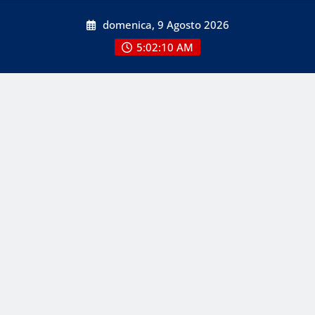
Skip
domenica, 9 Agosto 2026
to
content
5:02:12 AM