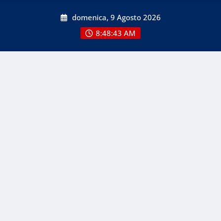
Skip
domenica, 9 Agosto 2026
to
content
8:48:44 AM