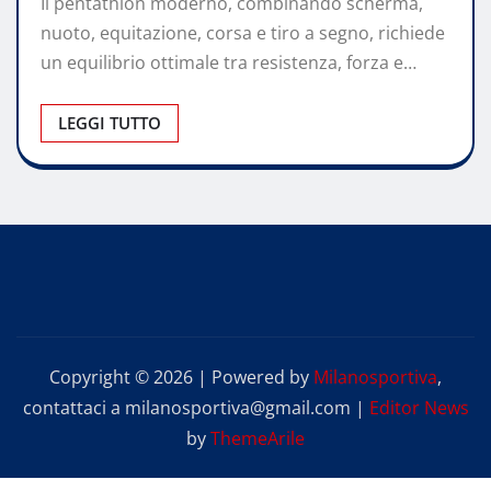
Il pentathlon moderno, combinando scherma,
nuoto, equitazione, corsa e tiro a segno, richiede
un equilibrio ottimale tra resistenza, forza e…
LEGGI TUTTO
Copyright © 2026 | Powered by
Milanosportiva
,
contattaci a milanosportiva@gmail.com
|
Editor News
by
ThemeArile