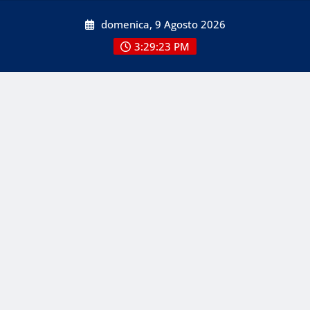
Skip
domenica, 9 Agosto 2026
to
content
3:29:25 PM