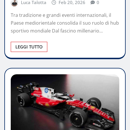
Luca Talotta
Feb 20, 2026
0
Tra tradizione e grandi eventi internazionali, il
Paese mediorientale consolida il suo ruolo di hub
sportivo mondiale Dal fascino millenario…
LEGGI TUTTO