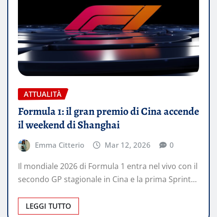
ATTUALITÀ
Formula 1: il gran premio di Cina accende
il weekend di Shanghai
Emma Citterio
Mar 12, 2026
0
Il mondiale 2026 di Formula 1 entra nel vivo con il
secondo GP stagionale in Cina e la prima Sprint…
LEGGI TUTTO