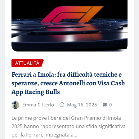
ATTUALITÀ
Ferrari a Imola: fra difficoltà tecniche e
speranze, cresce Antonelli con Visa Cash
App Racing Bulls
Emma Citterio
Mag 16, 2025
0
Le prime prove libere del Gran Premio di Imola
2025 hanno rappresentato una sfida significativa
per la Ferrari, impegnata a…