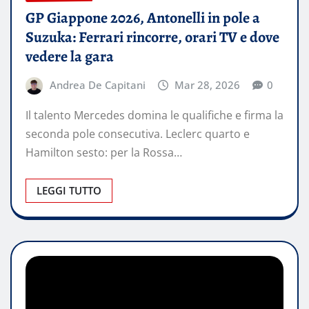
GP Giappone 2026, Antonelli in pole a
Suzuka: Ferrari rincorre, orari TV e dove
vedere la gara
Andrea De Capitani
Mar 28, 2026
0
Il talento Mercedes domina le qualifiche e firma la
seconda pole consecutiva. Leclerc quarto e
Hamilton sesto: per la Rossa…
LEGGI TUTTO