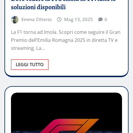
soluzioni disponibili
Emma Citterio
Mag 13, 2025
0
La F1 torna ad Imola. Scopri come seguire il Gran
Premio dell’Emilia Romagna 2025 in diretta TV e
streaming. La…
LEGGI TUTTO