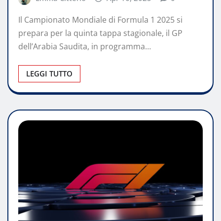
Il Campionato Mondiale di Formula 1 2025 si
prepara per la quinta tappa stagionale, il GP
dell’Arabia Saudita, in programma…
LEGGI TUTTO