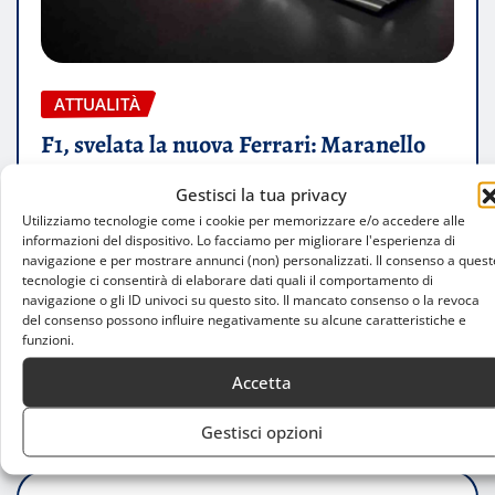
ATTUALITÀ
F1, svelata la nuova Ferrari: Maranello
sfida il destino nelle quote
Gestisci la tua privacy
Luca Talotta
Gen 23, 2026
0
Utilizziamo tecnologie come i cookie per memorizzare e/o accedere alle
informazioni del dispositivo. Lo facciamo per migliorare l'esperienza di
navigazione e per mostrare annunci (non) personalizzati. Il consenso a quest
Dopo quasi 19 anni senza il titolo piloti, la Rossa
tecnologie ci consentirà di elaborare dati quali il comportamento di
riparte da Leclerc e Hamilton per inseguire un
navigazione o gli ID univoci su questo sito. Il mancato consenso o la revoca
del consenso possono influire negativamente su alcune caratteristiche e
sogno che…
funzioni.
Accetta
LEGGI TUTTO
Gestisci opzioni