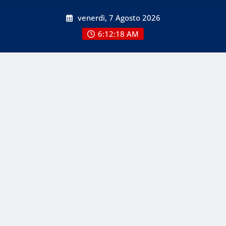
Skip
venerdì, 7 Agosto 2026
to
content
6:12:20 AM