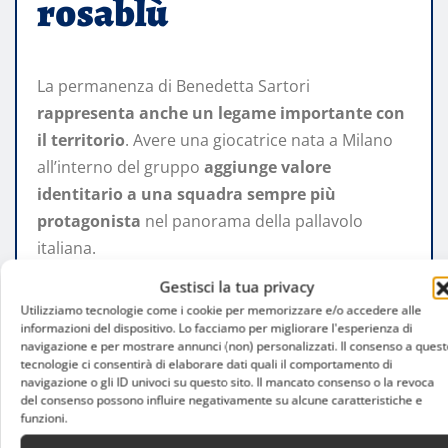
rosablù
La permanenza di Benedetta Sartori
rappresenta anche un legame importante con
il territorio
. Avere una giocatrice nata a Milano
all’interno del gruppo
aggiunge valore
identitario a una squadra sempre più
protagonista
nel panorama della pallavolo
italiana.
Gestisci la tua privacy
La centrale rosablù continuerà così il proprio
Utilizziamo tecnologie come i cookie per memorizzare e/o accedere alle
percorso con
l’obiettivo di crescere ancora e
informazioni del dispositivo. Lo facciamo per migliorare l'esperienza di
navigazione e per mostrare annunci (non) personalizzati. Il consenso a quest
diventare sempre più importante negli
tecnologie ci consentirà di elaborare dati quali il comportamento di
equilibri della Numia Vero Volley Milano
.
navigazione o gli ID univoci su questo sito. Il mancato consenso o la revoca
del consenso possono influire negativamente su alcune caratteristiche e
funzioni.