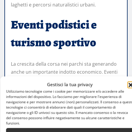
laghetti e percorsi naturalistici urbani.
Eventi podistici e
turismo sportivo
La crescita della corsa nei parchi sta generando
anche un importante indotto economico. Eventi
come la Corsa dei Tre Parchi o la Milano
Gestisci la tua privacy
Marathon attirano partecipanti da tutta Italia e
Utilizziamo tecnologie come i cookie per memorizzare e/o accedere alle
dall’estero, contribuendo al turismo sportivo
informazioni del dispositivo. Lo facciamo per migliorare l'esperienza di
navigazione e per mostrare annunci (non) personalizzati. Il consenso a quest
cittadino.
tecnologie ci consentirà di elaborare dati quali il comportamento di
navigazione o gli ID univoci su questo sito. Il mancato consenso o la revoca
del consenso possono influire negativamente su alcune caratteristiche e
Hotel, ristoranti, negozi sportivi e attività
funzioni.
commerciali beneficiano di una presenza sempre