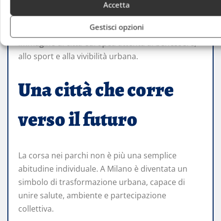
più ampia di visitatori legati agli eventi running.
Accetta
Gestisci opzioni
Milano sta così consolidando la propria
immagine di città europea attenta al benessere,
allo sport e alla vivibilità urbana.
Una città che corre
verso il futuro
La corsa nei parchi non è più una semplice
abitudine individuale. A Milano è diventata un
simbolo di trasformazione urbana, capace di
unire salute, ambiente e partecipazione
collettiva.