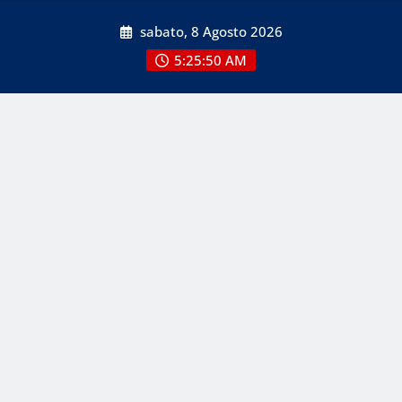
Skip
sabato, 8 Agosto 2026
to
content
5:25:52 AM