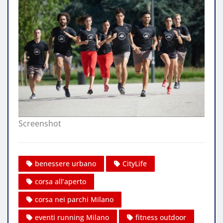
Screenshot
benessere urbano
CityLife
corsa all’aperto
corsa nei parchi Milano
eventi running Milano
fitness outdoor