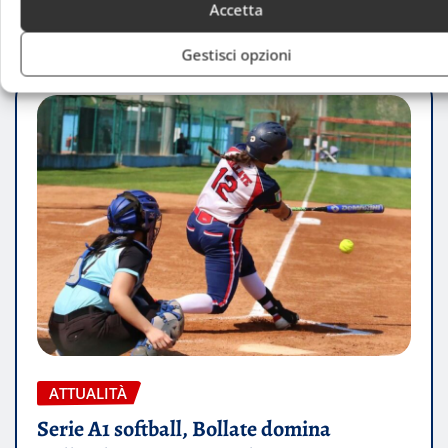
Luca Talotta
Ago 10, 2026
Accetta
Gestisci opzioni
ATTUALITÀ
Serie A1 softball, Bollate domina