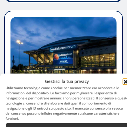
Gestisci la tua privacy
Utilizziamo tecnologie come i cookie per memorizzare e/o accedere alle
informazioni del dispositivo. Lo facciamo per migliorare l'esperienza di
ATTUALITÀ
navigazione e per mostrare annunci (non) personalizzati. Il consenso a quest
tecnologie ci consentirà di elaborare dati quali il comportamento di
Europei di volley, le finali traslocano da
navigazione o gli ID univoci su questo sito. Il mancato consenso o la revoca
del consenso possono influire negativamente su alcune caratteristiche e
Santa Giulia ad Assago
funzioni.