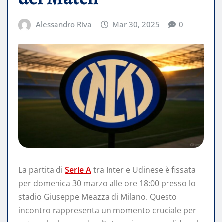
Alessandro Riva
Mar 30, 2025
0
La partita di
Serie A
tra Inter e Udinese è fissata
per domenica 30 marzo alle ore 18:00 presso lo
stadio Giuseppe Meazza di Milano. Questo
incontro rappresenta un momento cruciale per