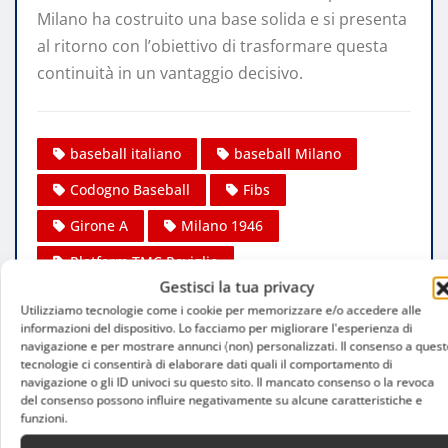
Milano ha costruito una base solida e si presenta
al ritorno con l’obiettivo di trasformare questa
continuità in un vantaggio decisivo.
baseball italiano
baseball Milano
Codogno Baseball
Fibs
Girone A
Milano 1946
Platform TMC Poviglio
Gestisci la tua privacy
Ronchi dei Legionari
senago baseball
Utilizziamo tecnologie come i cookie per memorizzare e/o accedere alle
informazioni del dispositivo. Lo facciamo per migliorare l'esperienza di
Serie A Silver baseball
navigazione e per mostrare annunci (non) personalizzati. Il consenso a quest
tecnologie ci consentirà di elaborare dati quali il comportamento di
navigazione o gli ID univoci su questo sito. Il mancato consenso o la revoca
del consenso possono influire negativamente su alcune caratteristiche e
funzioni.
Emma Citterio