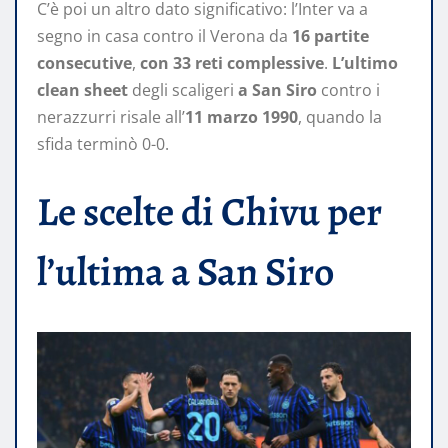
C’è poi un altro dato significativo: l’Inter va a
segno in casa contro il Verona da
16 partite
consecutive
,
con 33 reti complessive
.
L’ultimo
clean sheet
degli scaligeri
a San Siro
contro i
nerazzurri risale all’
11 marzo 1990
, quando la
sfida terminò 0-0.
Le scelte di Chivu per
l’ultima a San Siro