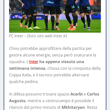
FC Inter – (foto sito web Inter.it)
Chivu potrebbe approfittare della partita per
gestire alcune energie, senza però snaturare la
squadra. L’
Inter
ha appena vissuto una
settimana intensa
, chiusa con la conquista della
Coppa Italia, e il tecnico potrebbe alternare
qualche pedina.
In difesa possono trovare spazio
Acerbi
e
Carlos
Augusto
, mentre a centrocampo è possibile il
rilancio dal primo minuto di
Mkhitaryan
. Resta