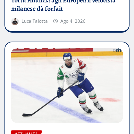
Tortu rinuncia agli Europei: il velocista
milanese dà forfait
Luca Talotta
Ago 4, 2026
ATTUALITÀ