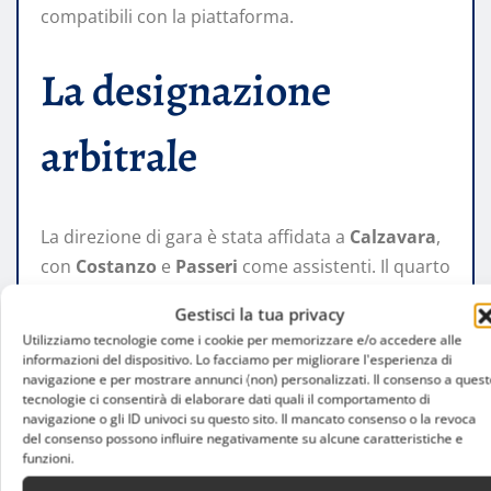
compatibili con la piattaforma.
La designazione
arbitrale
La direzione di gara è stata affidata a
Calzavara
,
con
Costanzo
e
Passeri
come assistenti. Il quarto
ufficiale sarà
Collu
.
Gestisci la tua privacy
Utilizziamo tecnologie come i cookie per memorizzare e/o accedere alle
Al VAR ci sarà
Santoro
, con
Giua
nel ruolo di
informazioni del dispositivo. Lo facciamo per migliorare l'esperienza di
AVAR. Una designazione che accompagnerà una
navigazione e per mostrare annunci (non) personalizzati. Il consenso a quest
tecnologie ci consentirà di elaborare dati quali il comportamento di
gara dal forte valore simbolico, soprattutto per il
navigazione o gli ID univoci su questo sito. Il mancato consenso o la revoca
contesto celebrativo in cui si giocherà.
del consenso possono influire negativamente su alcune caratteristiche e
funzioni.