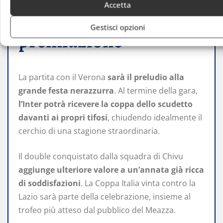
San Siro tra campo e
Accetta
Gestisci opzioni
premiazione
La partita con il Verona
sarà il preludio alla
grande festa nerazzurra
. Al termine della gara,
l’Inter potrà ricevere la coppa dello scudetto
davanti ai propri tifosi
, chiudendo idealmente il
cerchio di una stagione straordinaria.
Il double conquistato dalla squadra di Chivu
aggiunge ulteriore valore a un’annata già ricca
di soddisfazioni
. La Coppa Italia vinta contro la
Lazio sarà parte della celebrazione, insieme al
trofeo più atteso dal pubblico del Meazza.