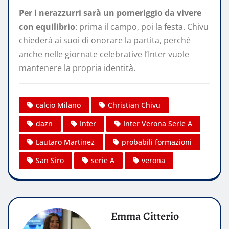
Per i nerazzurri sarà un pomeriggio da vivere
con equilibrio
: prima il campo, poi la festa. Chivu
chiederà ai suoi di onorare la partita, perché
anche nelle giornate celebrative l’Inter vuole
mantenere la propria identità.
calcio Milano
Christian Chivu
dazn
Inter
Inter Verona Serie A
Lautaro Martinez
probabili formazioni
San Siro
serie A
verona
Emma Citterio