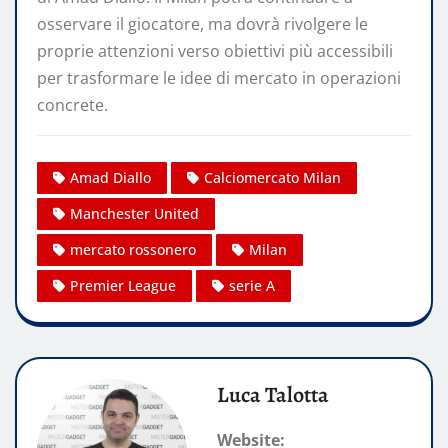
osservare il giocatore, ma dovrà rivolgere le
proprie attenzioni verso obiettivi più accessibili
per trasformare le idee di mercato in operazioni
concrete.
Amad Diallo
Calciomercato Milan
Manchester United
mercato rossonero
Milan
Premier League
serie A
Luca Talotta
Website: