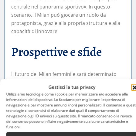
centrale nel panorama sportivo». In questo
scenario, il Milan può giocare un ruolo da
protagonista, grazie alla propria struttura e alla
capacità di innovare.
Prospettive e sfide
Il futuro del Milan femminile sarà determinato
dalla capacità di consolidare i risultati raggiunti e
Gestisci la tua privacy
di affrontare le nuove sfide del calcio moderno.
Utilizziamo tecnologie come i cookie per memorizzare e/o accedere alle
Competitività, sostenibilità e sviluppo del talento
informazioni del dispositivo. Lo facciamo per migliorare l'esperienza di
navigazione e per mostrare annunci (non) personalizzati. Il consenso a quest
saranno elementi fondamentali per continuare a
tecnologie ci consentirà di elaborare dati quali il comportamento di
crescere.
navigazione o gli ID univoci su questo sito. Il mancato consenso o la revoca
del consenso possono influire negativamente su alcune caratteristiche e
funzioni.
In un contesto in evoluzione, il club rossonero