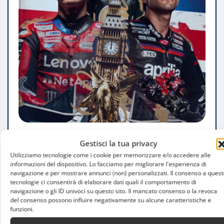
ATTUALITÀ
Gestisci la tua privacy
Utilizziamo tecnologie come i cookie per memorizzare e/o accedere alle
GP Gran Bretagna MotoGP 2026, orari tv
informazioni del dispositivo. Lo facciamo per migliorare l'esperienza di
e programma a Silverstone
navigazione e per mostrare annunci (non) personalizzati. Il consenso a quest
tecnologie ci consentirà di elaborare dati quali il comportamento di
navigazione o gli ID univoci su questo sito. Il mancato consenso o la revoca
Emma Citterio
Ago 6, 2026
del consenso possono influire negativamente su alcune caratteristiche e
funzioni.