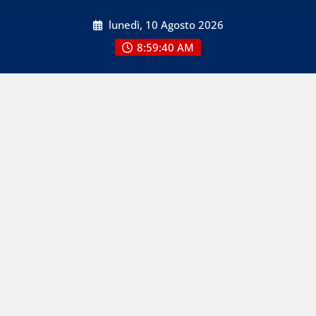
Skip
lunedì, 10 Agosto 2026
to
content
8:59:42 AM