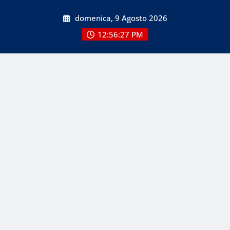
Skip
domenica, 9 Agosto 2026
to
content
12:56:29 PM