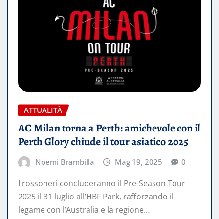
ATTUALITÀ
AC Milan torna a Perth: amichevole con il
Perth Glory chiude il tour asiatico 2025
Noemi Brambilla
Mag 19, 2025
0
I rossoneri concluderanno il Pre-Season Tour
2025 il 31 luglio all’HBF Park, rafforzando il
legame con l’Australia e la regione…