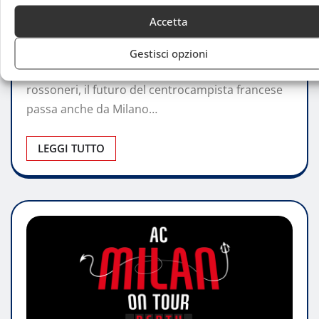
resta sullo sfondo
Accetta
Luca Talotta
Gen 2, 2026
0
Gestisci opzioni
Tra accordo con il club turco e contatti con i
rossoneri, il futuro del centrocampista francese
passa anche da Milano…
LEGGI TUTTO