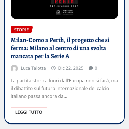
STORIE
Milan-Como a Perth, il progetto che si
ferma: Milano al centro di una svolta
mancata per la Serie A
Luca Talotta
Dic 22, 2025
0
La partita storica fuori dall’Europa non si farà, ma
il dibattito sul futuro internazionale del calcio
italiano passa ancora da…
LEGGI TUTTO