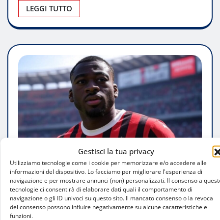
LEGGI TUTTO
Gestisci la tua privacy
Utilizziamo tecnologie come i cookie per memorizzare e/o accedere alle
informazioni del dispositivo. Lo facciamo per migliorare l'esperienza di
navigazione e per mostrare annunci (non) personalizzati. Il consenso a quest
tecnologie ci consentirà di elaborare dati quali il comportamento di
PERSONAGGI
navigazione o gli ID univoci su questo sito. Il mancato consenso o la revoca
del consenso possono influire negativamente su alcune caratteristiche e
Fofana dice sì al Fenerbahçe, ma il Milan
funzioni.