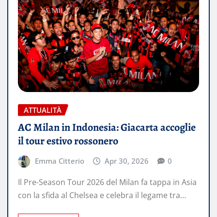
ATTUALITÀ
AC Milan in Indonesia: Giacarta accoglie
il tour estivo rossonero
Emma Citterio
Apr 30, 2026
0
Il Pre-Season Tour 2026 del Milan fa tappa in Asia
con la sfida al Chelsea e celebra il legame tra…