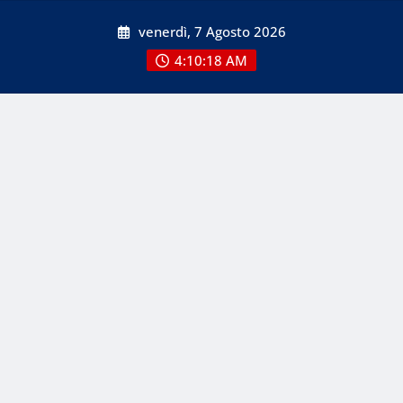
Skip
venerdì, 7 Agosto 2026
to
content
4:10:19 AM