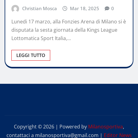
Christian Mosca
Mar 18, 2025
0
Lunedi 17 marzo, alla Fonzies Arena di Milano si è
disputata la sesta giornata della Kings League
Lottomatica Sport Italia,…
LEGGI TUTTO
Copyright © 2026 | Powered by
Milanosportiva
,
contattaci a milanosportiva@gmail.com
|
Editor News