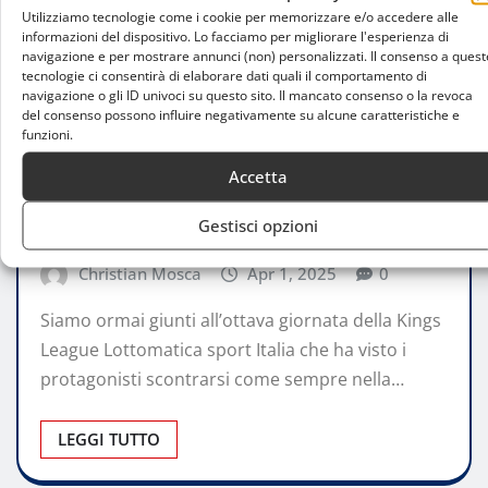
Utilizziamo tecnologie come i cookie per memorizzare e/o accedere alle
informazioni del dispositivo. Lo facciamo per migliorare l'esperienza di
navigazione e per mostrare annunci (non) personalizzati. Il consenso a quest
tecnologie ci consentirà di elaborare dati quali il comportamento di
navigazione o gli ID univoci su questo sito. Il mancato consenso o la revoca
del consenso possono influire negativamente su alcune caratteristiche e
funzioni.
ATTUALITÀ
Accetta
Kings League Italia: un’ottava giornata di
fuoco alla Fonzies Arena di Milano
Gestisci opzioni
Christian Mosca
Apr 1, 2025
0
Siamo ormai giunti all’ottava giornata della Kings
League Lottomatica sport Italia che ha visto i
protagonisti scontrarsi come sempre nella…
LEGGI TUTTO