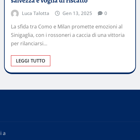
salvezza e voglia di riscatto
Luca Talotta
Gen 13, 2025
0
La sfida tra Como e Milan promette emozioni al
Sinigaglia, con i rossoneri a caccia di una vittoria
per rilanciarsi…
LEGGI TUTTO
i a