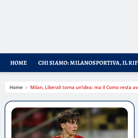
HOME
CHI SIAMO: MILANOSPORTIVA, IL RI
Home
Milan, Liberali torna un’idea: ma il Como resta av