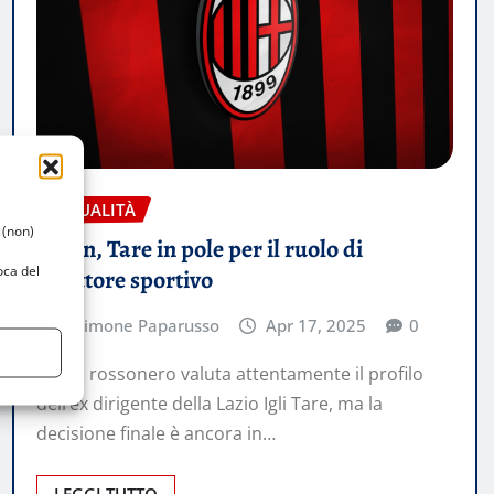
ATTUALITÀ
 (non)
Milan, Tare in pole per il ruolo di
oca del
direttore sportivo
Simone Paparusso
Apr 17, 2025
0
Il club rossonero valuta attentamente il profilo
dell’ex dirigente della Lazio Igli Tare, ma la
decisione finale è ancora in…
LEGGI TUTTO