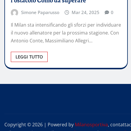
l’ostacolo Como da superare
Simone Paparusso
Mar 24, 2025
0
Il Milan sta intensificando gli sforzi per individuare
il nuovo allenatore per la prossima stagione. Con
Antonio Conte, Massimiliano Allegri…
LEGGI TUTTO
Copyright © 2026 | Powered by
Milanosportiva
, contattac