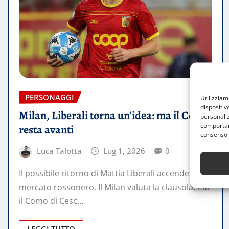
PERSONAGGI
Utilizzia
dispositiv
Milan, Liberali torna un’idea: ma il Como
personaliz
comportame
resta avanti
consenso 
Luca Talotta
Lug 1, 2026
0
Il possibile ritorno di Mattia Liberali accende il
mercato rossonero. Il Milan valuta la clausola, ma
il Como di Cesc…
LEGGI TUTTO