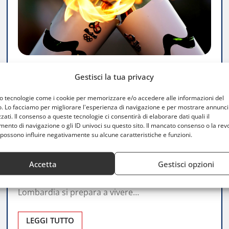
ATTUALITÀ
MILANO CORTINA 2026
Gestisci la tua privacy
Allegri, Zanetti, Fabregas e Schiavone
mo tecnologie come i cookie per memorizzare e/o accedere alle informazioni del
porteranno la fiamma olimpica in
o. Lo facciamo per migliorare l'esperienza di navigazione e per mostrare annunci
zati. Il consenso a queste tecnologie ci consentirà di elaborare dati quali il
Lombardia
nto di navigazione o gli ID univoci su questo sito. Il mancato consenso o la rev
possono influire negativamente su alcune caratteristiche e funzioni.
Luca Talotta
Dic 5, 2025
0
Accetta
Gestisci opzioni
Una staffetta simbolica tra sport, cultura e
istituzioni in vista di Milano Cortina 2026 La
Lombardia si prepara a vivere…
LEGGI TUTTO