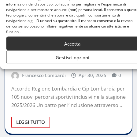
informazioni del dispositivo. Lo facciamo per migliorare l'esperienza di
navigazione e per mostrare annunci (non) personalizzati. Il consenso a quest
tecnologie ci consentirà di elaborare dati quali il comportamento di
navigazione o gli ID univoci su questo sito. Il mancato consenso o la revoca
del consenso possono influire negativamente su alcune caratteristiche e
funzioni.
DALLA REGIONE
Accetta
Regione Lombardia e Cip Lombardia
rinnovano l’impegno per lo Sport
Gestisci opzioni
Paralimpico
Francesco Lombardi
Apr 30, 2025
0
Accordo Regione Lombardia e Cip Lombardia per
105 nuovi percorsi sportivi inclusivi nella stagione
2025/2026 Un patto per l’inclusione attraverso…
LEGGI TUTTO