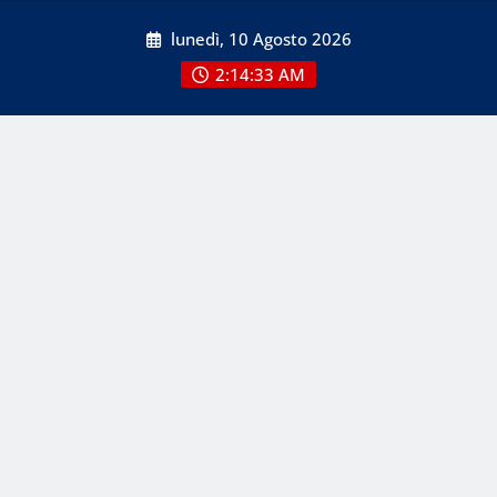
Skip
lunedì, 10 Agosto 2026
to
content
2:14:33 AM