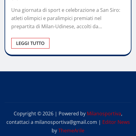
Una giornata di sport e celebrazione a San Siro:
atleti olimpici e paralimpici premiati nel
prepartita di Milan-Udinese, accolti da…
LEGGI TUTTO
Copyright © 2026 | Powered by
Milanosportiva
,
contattaci a milanosportiva@gmail.com
|
Editor News
by
ThemeArile