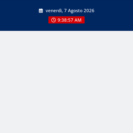
Skip
venerdì, 7 Agosto 2026
to
content
9:38:57 AM