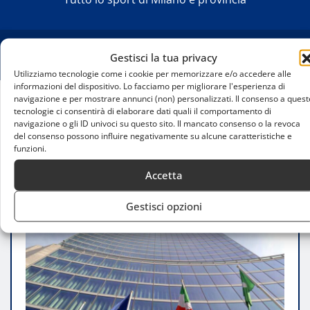
Gestisci la tua privacy
Utilizziamo tecnologie come i cookie per memorizzare e/o accedere alle
informazioni del dispositivo. Lo facciamo per migliorare l'esperienza di
navigazione e per mostrare annunci (non) personalizzati. Il consenso a quest
tecnologie ci consentirà di elaborare dati quali il comportamento di
Home
navigazione o gli ID univoci su questo sito. Il mancato consenso o la revoca
Dote Sport 2025: nuovi criteri e semplificazioni per
del consenso possono influire negativamente su alcune caratteristiche e
l’accesso al contributo
funzioni.
Accetta
Gestisci opzioni