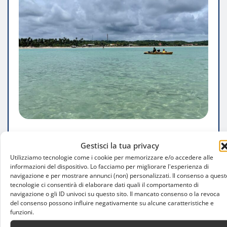
ATTUALITÀ
CONSIGLI
DALLA REGIONE
Gestisci la tua privacy
FARE SPORT
Utilizziamo tecnologie come i cookie per memorizzare e/o accedere alle
informazioni del dispositivo. Lo facciamo per migliorare l'esperienza di
Club e Associazioni di Canoa a Milano:
navigazione e per mostrare annunci (non) personalizzati. Il consenso a quest
Scopri Dove Praticare
tecnologie ci consentirà di elaborare dati quali il comportamento di
navigazione o gli ID univoci su questo sito. Il mancato consenso o la revoca
del consenso possono influire negativamente su alcune caratteristiche e
Luca Talotta
Gen 30, 2026
funzioni.