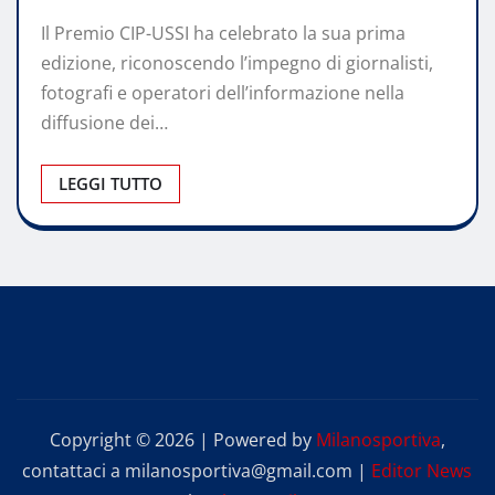
Il Premio CIP-USSI ha celebrato la sua prima
edizione, riconoscendo l’impegno di giornalisti,
fotografi e operatori dell’informazione nella
diffusione dei…
LEGGI TUTTO
Copyright © 2026 | Powered by
Milanosportiva
,
contattaci a milanosportiva@gmail.com
|
Editor News