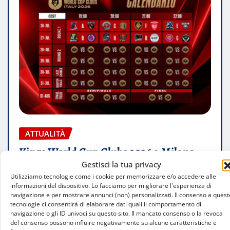
ATTUALITÀ
Kings World Cup Clubs 2026 a Milano,
Havas PR curerà la comunicazione
Gestisci la tua privacy
Utilizziamo tecnologie come i cookie per memorizzare e/o accedere alle
informazioni del dispositivo. Lo facciamo per migliorare l'esperienza di
Andrea De Capitani
Lug 15, 2026
0
navigazione e per mostrare annunci (non) personalizzati. Il consenso a quest
tecnologie ci consentirà di elaborare dati quali il comportamento di
L’agenzia del gruppo Havas gestirà media
navigazione o gli ID univoci su questo sito. Il mancato consenso o la revoca
relation e ufficio stampa del torneo
del consenso possono influire negativamente su alcune caratteristiche e