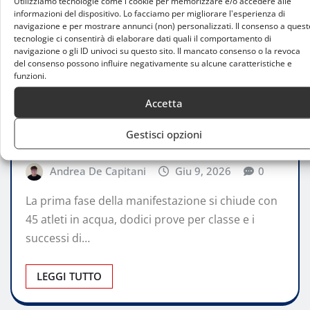
Utilizziamo tecnologie come i cookie per memorizzare e/o accedere alle
informazioni del dispositivo. Lo facciamo per migliorare l'esperienza di
navigazione e per mostrare annunci (non) personalizzati. Il consenso a quest
tecnologie ci consentirà di elaborare dati quali il comportamento di
navigazione o gli ID univoci su questo sito. Il mancato consenso o la revoca
del consenso possono influire negativamente su alcune caratteristiche e
funzioni.
ATTUALITÀ
Lombardia Foil Grand Prix 2026,
Accetta
Campione del Garda assegna i primi
Gestisci opzioni
verdetti
Andrea De Capitani
Giu 9, 2026
0
La prima fase della manifestazione si chiude con
45 atleti in acqua, dodici prove per classe e i
successi di…
LEGGI TUTTO