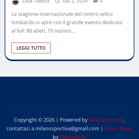
Luca Talotta
Giu 2, 2026
0
La stagione internazionale del centro velico
lombardo si apre con il grande evento dedicato
al foil: 80 atleti, 10 nazioni…
LEGGI TUTTO
Copyright © 2026 | Powered by
Milanosportiva
,
contattaci a milanosportiva@gmail.com
|
Editor News
by
ThemeArile