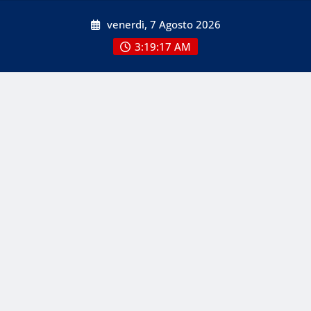
Skip
venerdì, 7 Agosto 2026
to
content
3:19:17 AM