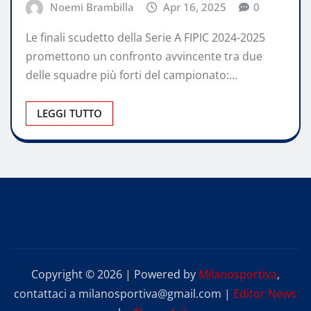
Noemi Brambilla
Apr 16, 2025
0
Le finali scudetto della Serie A FIPIC 2024-2025
promettono un confronto avvincente tra due
delle squadre più forti del campionato:…
LEGGI TUTTO
Copyright © 2026 | Powered by
Milanosportiva
,
contattaci a milanosportiva@gmail.com
|
Editor News