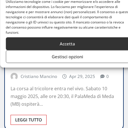
Utilizziamo tecnologie come i cookie per memorizzare e/o accedere alle
informazioni del dispositivo. Lo facciamo per migliorare l'esperienza di
navigazione e per mostrare annunci (non) personalizzati. Il consenso a quest
tecnologie ci consentirà di elaborare dati quali il comportamento di
navigazione o gli ID univoci su questo sito. Il mancato consenso o la revoca
del consenso possono influire negativamente su alcune caratteristiche e
funzioni.
ATTUALITÀ
Accetta
Unipol Briantea84 Cantù vs Asinara
Waves: al via le prenotazioni per gara1
Gestisci opzioni
della Finale Scudetto
Cristiano Mancino
Apr 29, 2025
0
La corsa al tricolore entra nel vivo. Sabato 10
maggio 2025, alle ore 20:30, il PalaMeda di Meda
(MB) ospiterà…
LEGGI TUTTO