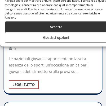
navigazione e per mostrare annunci (non) personalizzati. Il consenso a quest
tecnologie ci consentirà di elaborare dati quali il comportamento di
navigazione o gli ID univoci su questo sito. Il mancato consenso o la revoca
del consenso possono influire negativamente su alcune caratteristiche e
ATTUALITÀ
funzioni.
Triangolare giovanile di atletica: un
Accetta
trionfo azzurro a Metz
Gestisci opzioni
Claudia Princess Ferrarini
Mar 5, 2025
0
Le nazionali giovanili rappresentano la vera
essenza dello sport, un’occasione unica per i
giovani atleti di mettersi alla prova su…
LEGGI TUTTO