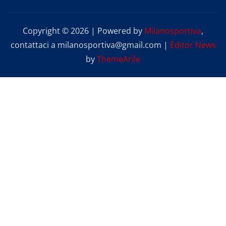
Copyright © 2026 | Powered by
Milanosportiva
,
contattaci a milanosportiva@gmail.com
|
Editor News
by
ThemeArile