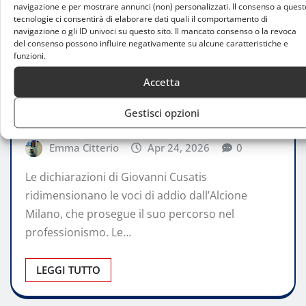
navigazione e per mostrare annunci (non) personalizzati. Il consenso a quest
tecnologie ci consentirà di elaborare dati quali il comportamento di
navigazione o gli ID univoci su questo sito. Il mancato consenso o la revoca
del consenso possono influire negativamente su alcune caratteristiche e
funzioni.
ATTUALITÀ
Alcione Milano e Cusatis, il futuro resta
Accetta
legato al club: il tecnico allontana le voci
Gestisci opzioni
di addio
Emma Citterio
Apr 24, 2026
0
Le dichiarazioni di Giovanni Cusatis
ridimensionano le voci di addio dall’Alcione
Milano, che prosegue il suo percorso nel
professionismo. Le…
LEGGI TUTTO