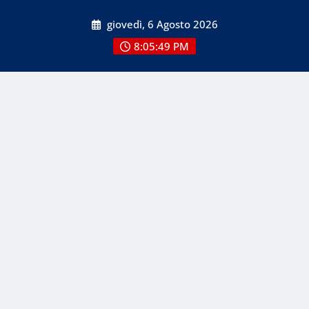
Skip
giovedì, 6 Agosto 2026
to
content
8:05:50 PM