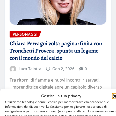
PERSONAGGI
Chiara Ferragni volta pagina: finita con
Tronchetti Provera, spunta un legame
con il mondo del calcio
Luca Talotta
Gen 2, 2026
0
Tra ritorni di fiamma e nuovi incontri riservati,
l’imprenditrice digitale apre un capitolo diverso
anche lontano dai riflettori Anno nuovo,…
Gestisci la tua privacy
Utilizziamo tecnologie come i cookie per memorizzare e/o accedere alle
informazioni del dispositivo. Lo facciamo per migliorare l'esperienza di
LEGGI TUTTO
navigazione e per mostrare annunci (non) personalizzati. Il consenso a quest
tecnologie ci consentirà di elaborare dati quali il comportamento di