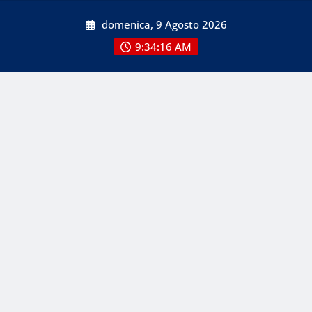
Skip
domenica, 9 Agosto 2026
to
content
9:34:16 AM