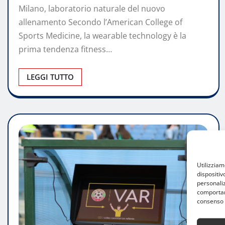
Milano, laboratorio naturale del nuovo
allenamento Secondo l’American College of
Sports Medicine, la wearable technology è la
prima tendenza fitness…
LEGGI TUTTO
Utilizzia
dispositiv
personaliz
comportame
consenso 