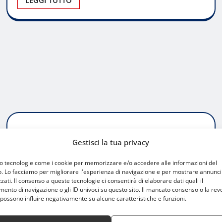
ATTUALITÀ
Gestisci la tua privacy
Il futuro dello sport a Milano: scenari e
mo tecnologie come i cookie per memorizzare e/o accedere alle informazioni del
prospettive
o. Lo facciamo per migliorare l'esperienza di navigazione e per mostrare annunci
zati. Il consenso a queste tecnologie ci consentirà di elaborare dati quali il
nto di navigazione o gli ID univoci su questo sito. Il mancato consenso o la rev
Jacopo Timis
Mag 31, 2026
0
possono influire negativamente su alcune caratteristiche e funzioni.
Un sistema sportivo in trasformazione Il tema de