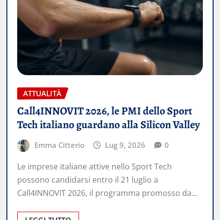
ATTUALITÀ
Call4INNOVIT 2026, le PMI dello Sport
Tech italiano guardano alla Silicon Valley
Emma Citterio
Lug 9, 2026
0
Le imprese italiane attive nello Sport Tech
possono candidarsi entro il 21 luglio a
Call4INNOVIT 2026, il programma promosso da…
LEGGI TUTTO