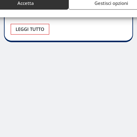
Accetta
Gestisci opzioni
il futuro dello sport a Milano si inserisce in un
contesto di…
LEGGI TUTTO