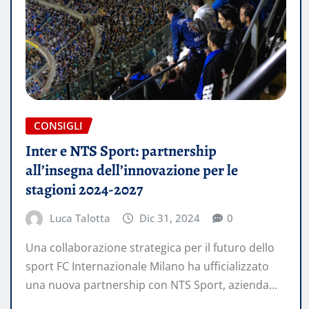
CONSIGLI
Inter e NTS Sport: partnership
all’insegna dell’innovazione per le
stagioni 2024-2027
Luca Talotta
Dic 31, 2024
0
Una collaborazione strategica per il futuro dello
sport FC Internazionale Milano ha ufficializzato
una nuova partnership con NTS Sport, azienda…