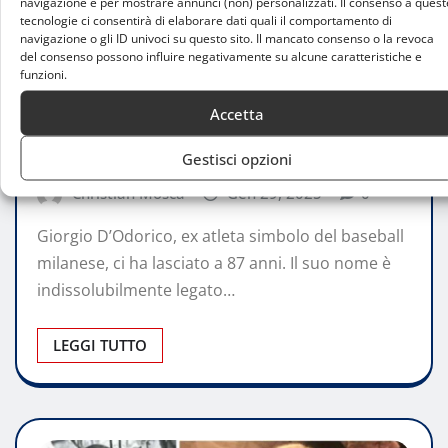
navigazione e per mostrare annunci (non) personalizzati. Il consenso a quest
tecnologie ci consentirà di elaborare dati quali il comportamento di
navigazione o gli ID univoci su questo sito. Il mancato consenso o la revoca
del consenso possono influire negativamente su alcune caratteristiche e
funzioni.
PERSONAGGI
Accetta
Addio a Giorgio D’Odorico, una vita tra il
baseball e i derby milanesi
Gestisci opzioni
Christian Mosca
Gen 29, 2025
0
Giorgio D’Odorico, ex atleta simbolo del baseball
milanese, ci ha lasciato a 87 anni. Il suo nome è
indissolubilmente legato…
LEGGI TUTTO