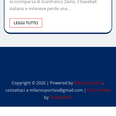
la scomparsa di Gianfranco Zaino, il baseball
italiano e milanese perde una…
LEGGI TUTTO
Copyright © 2026 | Powered by
Milanosportiva
,
contattaci a milanosportiva@gmail.com
|
Editor News
by
ThemeArile